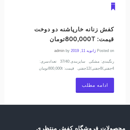
کفش زنانه خارپاشنه دو دوخت
قیمت: 800,000Tتومان
Posted on
ژانویه 11, 2019
by
admin
رنگبندی: مشکی سایزبندی:37/40 تعدادسری:
4جفتی/8جفتی/12جفتی قیمت: 800,000tتومان
ادامه مطلب
محصولات فروشگاه کفش منتظری