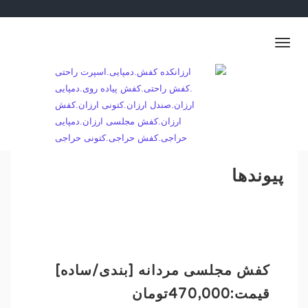
Ski
t
conten
Toggle
navigation
💐👡 فروش عمده کفش و ارسال به سراسر ایران👢🌷
ارزانکده کفش.دمپایی.اسپرت راحتی .کفش
راحتی.کفش پیاده روی.دمپایی ارزان.صندل
ارزان.کتونی ارزان.کفش ارزان.کفش مجلسی
ارزان.دمپایی حراجی.کفش حراجی.کتونی حراجی
پیوندها
کفش مجلسی مردانه [بندی/ساده]
قیمت:470,000تومان