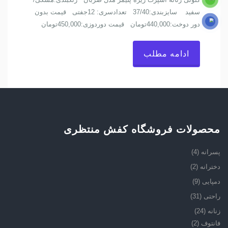
سفید سایزبندی:37/40 تعدادسری: 12جفتی قیمت بدون
دور دوخت:440,000تومان قیمت دوردوزی:450,000تومان
ادامه مطلب
محصولات فروشگاه کفش منتظری
پسرانه
(4)
دخترانه
(2)
دمپایی
(9)
راحتی
(31)
زنانه
(24)
فانتوف
(2)