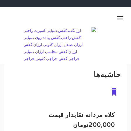
Ski
t
conten
Toggle
navigation
💐👡 فروش عمده کفش و ارسال به سراسر ایران👢🌷
ارزانکده کفش.دمپایی.اسپرت راحتی .کفش
راحتی.کفش پیاده روی.دمپایی ارزان.صندل
ارزان.کتونی ارزان.کفش ارزان.کفش مجلسی
ارزان.دمپایی حراجی.کفش حراجی.کتونی حراجی
حاشیه‌ها
کلاه مردانه نقابدار قیمت
200,000تومان