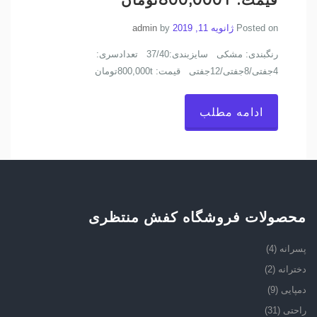
قیمت: 800,000Tتومان
Posted on
ژانویه 11, 2019
by
admin
رنگبندی: مشکی سایزبندی:37/40 تعدادسری:
4جفتی/8جفتی/12جفتی قیمت: 800,000tتومان
ادامه مطلب
محصولات فروشگاه کفش منتظری
پسرانه
(4)
دخترانه
(2)
دمپایی
(9)
راحتی
(31)