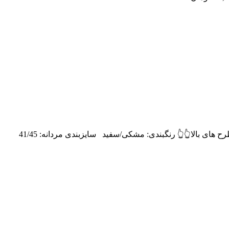
دمپایی اسپرت آدیداس رنگبندی: مشکی سایزبندی مردانه: 41/45 تعدادسری:5جفتی/10جفتی قیمت مردانه: 180,000tتومان مشخصات طرح های بالا👆👆 رنگبندی: مشکی/سفید سایزبندی مردانه: 41/45