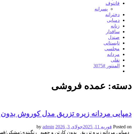
فانتوف
پسرانه
دخترانه
دمپایی
زنانه
ساقدار
صندل
تابستانی
مجلسی
مردانه
نقلی
المنتور #3075
دسته:
عمده فروشی
دمپایی مردانه زیره تزریق مدل کوروش بدون جعبه قيمت0
Posted on
فوریه 11, 2025
جولای 3, 2026
by
admin
دمپایی مردانه زیره تزریق بدون کارتن و جعبه رنگبندی:مشکی/قهوه ای/عسلی سایزبندی:40/45 تعدادسری