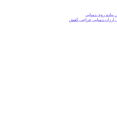
اده روی.دمپایی ارزان.صندل ارزان.کتونی ارزان.کفش ا