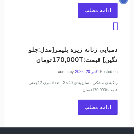
ادامه مطلب
دمپایی زنانه زیره پلیمر[مدل:جلو
نگین] قیمت:170,000Tتومان
Posted on
اکتبر 20, 2022
by
admin
رنگبندی:مشکی سایزبندی:37/40 تعدادسری:12جفتی
قیمت:170,000tتومان
ادامه مطلب