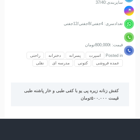
سایزبندی:37/40
تعدادسری: 4جفتی/8جفتی/12جفتی
قیمت: 800,000tتومان
Posted in
اسپرت
پسرانه
دخترانه
راحتی
عمده فروشی
کتونی
مدرسه ای
نقلی
راهبری
کفش زنانه زیره پی یو با کفی طبی و خار پاشنه طبی
نوشته
قیمت ۵۰۰.۰۰۰تومان