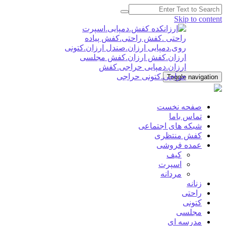
Skip to content
Toggle navigation
صفحه نخست
💐👡 فروش عمده کفش و ارسال به سراسر ایران👢🌷
ارزانکده کفش.دمپایی.اسپرت راحتی .کفش راحتی.کفش
تماس باما
پیاده روی.دمپایی ارزان.صندل ارزان.کتونی ارزان.کفش
شبکه های اجتماعی
ارزان.کفش مجلسی ارزان.دمپایی حراجی.کفش
کفش منتظری
حراجی.کتونی حراجی
عمده فروشی
کیف
اسپرت
مردانه
زنانه
راحتی
کتونی
مجلسی
مدرسه ای