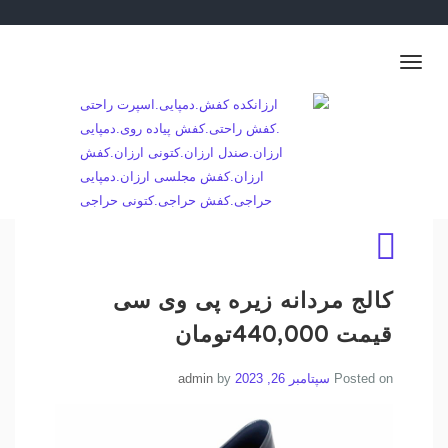
Ski
t
conten
Toggle
navigation
💐👡 فروش عمده کفش و ارسال به سراسر ایران👢🌷
ارزانکده کفش.دمپایی.اسپرت راحتی .کفش
راحتی.کفش پیاده روی.دمپایی ارزان.صندل
ارزان.کتونی ارزان.کفش ارزان.کفش مجلسی
ارزان.دمپایی حراجی.کفش حراجی.کتونی حراجی
کالج مردانه زیره پی وی سی
قیمت 440,000تومان
Posted on
سپتامبر 26, 2023
by
admin