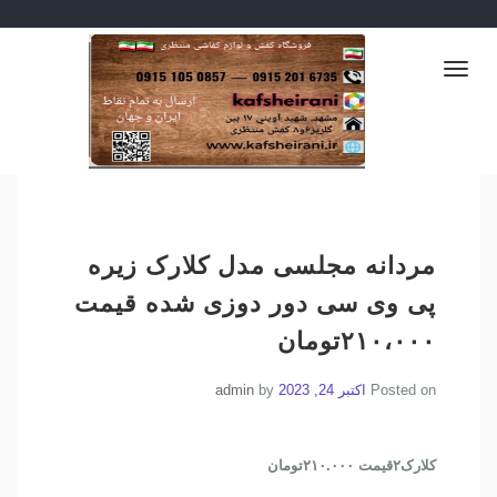
Ski
💐👡 فروش عمده کفش و ارسال به سراسر ایران
t
ارزانکده کفش.دمپایی.اسپرت
👢🌷
conten
Toggle
راحتی .کفش راحتی.کفش پیاده
navigation
روی.دمپایی ارزان.صندل
ارزان.کتونی ارزان.کفش
ارزان.کفش مجلسی
ارزان.دمپایی حراجی.کفش
مردانه مجلسی مدل کلارک زیره
حراجی.کتونی حراجی
پی وی سی دور دوزی شده قیمت
۲۱۰،۰۰۰تومان
Posted on
اکتبر 24, 2023
by
admin
کلارک۲قیمت ۲۱۰.۰۰۰تومان