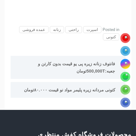
Posted in
اسپرت
راحتی
زنانه
عمده فروشی
کتونی
راهبری
فانتوف زنانه زیره پی یو قیمت بدون کارتن و
نوشته
جعبه:500,000Tتومان
کتونی مردانه زیره پلیمر مواد نو قیمت ۸۰.۰۰۰تومان
محصولات فروشگاه کفش منتظری