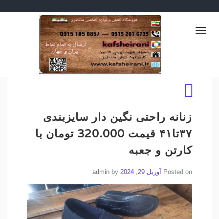
Ski
فروش عمده کفش و ارسال به سراسر
t
ارزانکده کفش.دمپایی.اسپرت
ایران
conten
Toggle
راحتی .کفش راحتی.کفش پیاده
navigation
روی.دمپایی ارزان.صندل
ارزان.کتونی ارزان.کفش
ارزان.کفش مجلسی
ارزان.دمپایی حراجی.کفش
زنانه راحتی نگین دار سایزبندی
حراجی.کتونی حراجی
۳۷تا۴۱ قیمت 320.000 تومان با
کارتن و جعبه
Posted on
آوریل 29, 2024
by
admin