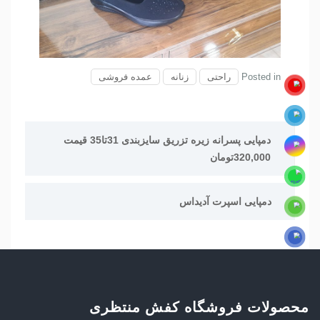
Posted in
راحتی
زنانه
عمده فروشی
راهبری
دمپایی پسرانه زیره تزریق سایزبندی 31تا35 قیمت
نوشته
320,000تومان
دمپایی اسپرت آدیداس
محصولات فروشگاه کفش منتظری