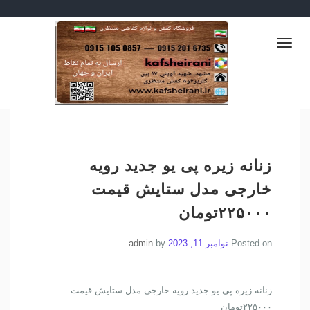
Ski
💐👡 فروش عمده کفش و ارسال به سراسر ایران
t
ارزانکده کفش.دمپایی.اسپرت
👢🌷
conten
Toggle
راحتی .کفش راحتی.کفش پیاده
navigation
روی.دمپایی ارزان.صندل
ارزان.کتونی ارزان.کفش
ارزان.کفش مجلسی
ارزان.دمپایی حراجی.کفش
زنانه زیره پی یو جدید رویه
حراجی.کتونی حراجی
خارجی مدل ستایش قیمت
۲۲۵۰۰۰تومان
Posted on
نوامبر 11, 2023
by
admin
زنانه زیره پی یو جدید رویه خارجی مدل ستایش قیمت
۲۲۵۰۰۰تومان