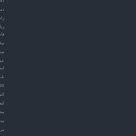
دخت
دمپ
راح
زنا
فان
ساق
صن
عم
اس
تاب
کال
کتو
کی
مج
مد
مرد