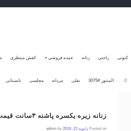
کتونی
راحتی
زنانه
عمده فروشی
کفش منتظری
ش
المنتور #3075
نقلی
مردانه
مجلسی
تابستانی
زنانه زیره یکسره پاشنه ۳سانت قیمت ۸۰.۰۰۰تومان
Posted on
ژانویه 23, 2019
by
admin